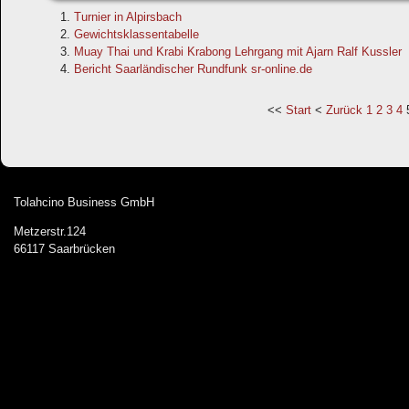
Turnier in Alpirsbach
Gewichtsklassentabelle
Muay Thai und Krabi Krabong Lehrgang mit Ajarn Ralf Kussler
Bericht Saarländischer Rundfunk sr-online.de
Start
Zurück
1
2
3
4
Tolahcino Business GmbH
Metzerstr.124
66117 Saarbrücken