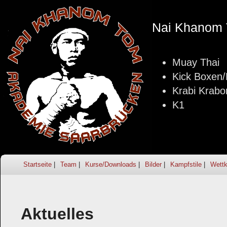
Nai Khanom 
Muay Thai
Kick Boxen
Krabi Krabo
K1
Startseite
Team
Kurse/Downloads
Bilder
Kampfstile
Wettk
Aktuelles