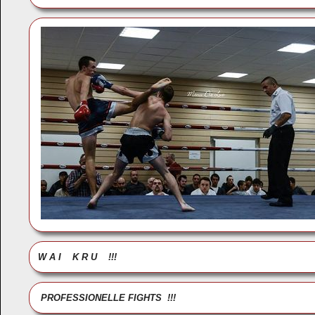
W A I K R U !!! R A M M 
PROFESSIONELLE FIGHTS !!!